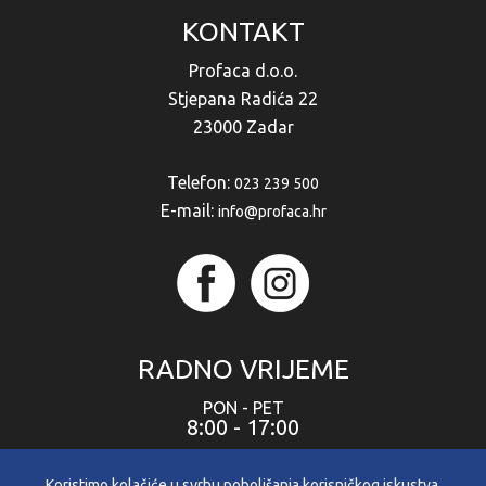
KONTAKT
Profaca d.o.o.
Stjepana Radića 22
23000 Zadar
Telefon:
023 239 500
E-mail:
info@profaca.hr
RADNO VRIJEME
PON - PET
8:00 - 17:00
SUB
8:00 - 12:00
Koristimo kolačiće u svrhu poboljšanja korisničkog iskustva.