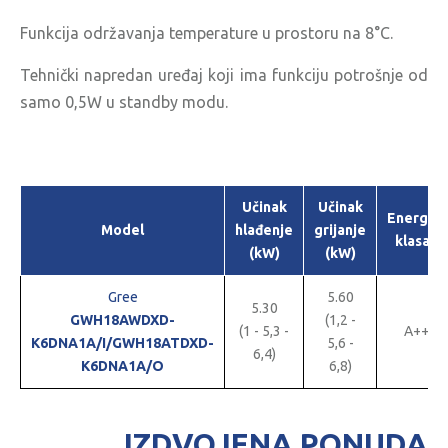
Funkcija održavanja temperature u prostoru na 8°C.
Tehnički napredan uređaj koji ima funkciju potrošnje od
samo 0,5W u standby modu.
Učinak
Učinak
Energet
Model
hlađenje
grijanje
klasa H
(kW)
(kW)
Gree
5.60
5.30
GWH18AWDXD-
(1,2 -
(1 - 5,3 -
A++/A
K6DNA1A/I/GWH18ATDXD-
5,6 -
6,4)
K6DNA1A/O
6,8)
IZDVOJENA PONUDA