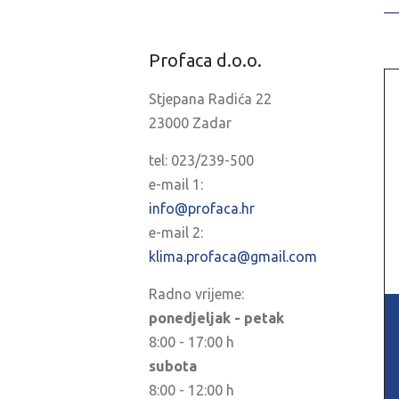
Profaca d.o.o.
Stjepana Radića 22
23000 Zadar
tel:
023/239-500
e-mail 1:
info@profaca.hr
e-mail 2:
klima.profaca@gmail.com
Radno vrijeme:
ponedjeljak - petak
8:00 - 17:00 h
subota
8:00 - 12:00 h