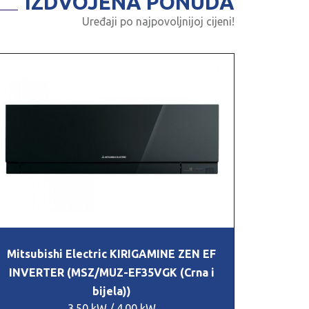
IZDVOJENA PONUDA
Uređaji po najpovoljnijoj cijeni!
Mitsubishi Electric KIRIGAMINE ZEN EF
INVERTER (MSZ/MUZ-EF35VGK (Crna i
bijela))
3.50 kW / 4.00 kW