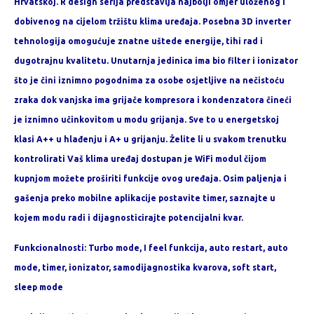
Hrvatskoj. R design serija predstavlja najbolji omjer uloženog i
dobivenog na cijelom tržištu klima uređaja. Posebna 3D inverter
tehnologija omogućuje znatne uštede energije, tihi rad i
dugotrajnu kvalitetu. Unutarnja jedinica ima bio filter i ionizator
što je čini iznimno pogodnima za osobe osjetljive na nečistoću
zraka dok vanjska ima grijače kompresora i kondenzatora čineći
je iznimno učinkovitom u modu grijanja. Sve to u energetskoj
klasi A++ u hlađenju i A+ u grijanju. Želite li u svakom trenutku
kontrolirati Vaš klima uređaj dostupan je WiFi modul čijom
kupnjom možete proširiti funkcije ovog uređaja. Osim paljenja i
gašenja preko mobilne aplikacije postavite timer, saznajte u
kojem modu radi i dijagnosticirajte potencijalni kvar.
Funkcionalnosti: Turbo mode, I feel funkcija, auto restart, auto
mode, timer, ionizator, samodijagnostika kvarova, soft start,
sleep mode