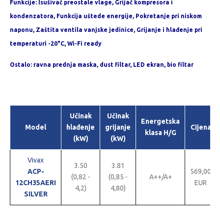
Funkcije: Isušivač preostale vlage, Grijač kompresora i
kondenzatora, Funkcija uštede energije, Pokretanje pri niskom
naponu, Zaštita ventila vanjske jedinice, Grijanje i hlađenje pri
temperaturi -20°C, Wi-Fi ready
Ostalo: ravna prednja maska, dust filtar, LED ekran, bio filtar
Učinak
Učinak
Energetska
Model
hlađenje
grijanje
Cijena
klasa H/G
(kW)
(kW)
Vivax
3.50
3.81
ACP-
569,00
(0,82 -
(0,85 -
A++/A+
12CH35AERI
EUR
4,2)
4,80)
SILVER