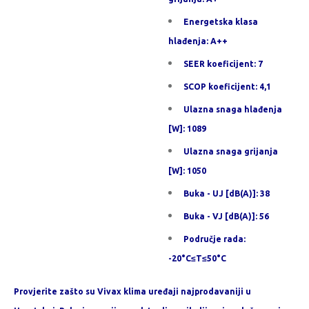
Energetska klasa
hlađenja: A++
SEER koeficijent: 7
SCOP koeficijent: 4,1
Ulazna snaga hlađenja
[W]: 1089
Ulazna snaga grijanja
[W]: 1050
Buka - UJ [dB(A)]: 38
Buka - VJ [dB(A)]: 56
Područje rada:
-20°C≤T≤50°C
Provjerite zašto su Vivax klima uređaji najprodavaniji u