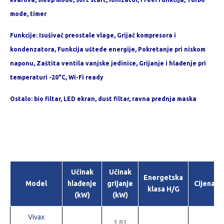
mode, timer
Funkcije: Isušivač preostale vlage, Grijač kompresora i
kondenzatora, Funkcija uštede energije, Pokretanje pri niskom
naponu, Zaštita ventila vanjske jedinice, Grijanje i hlađenje pri
temperaturi -20°C, Wi-Fi ready
Ostalo: bio filtar, LED ekran, dust filtar, ravna prednja maska
Učinak
Učinak
Energetska
Model
hlađenje
grijanje
Cijena
klasa H/G
(kW)
(kW)
Vivax
3.81