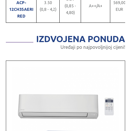
ACP-
3.50
569,00
(0,85 -
A++/A+
12CH35AERI
(0,8 - 4,2)
EUR
4,80)
RED
IZDVOJENA PONUDA
Uređaji po najpovoljnijoj cijeni!