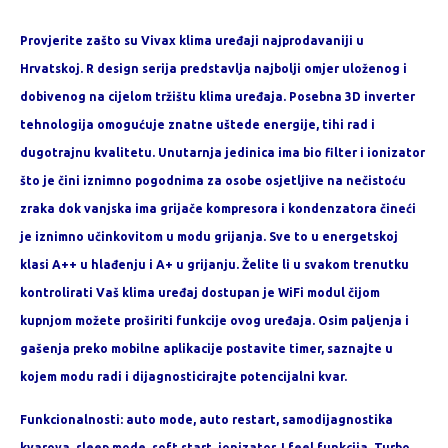
Provjerite zašto su Vivax klima uređaji najprodavaniji u
Hrvatskoj. R design serija predstavlja najbolji omjer uloženog i
dobivenog na cijelom tržištu klima uređaja. Posebna 3D inverter
tehnologija omogućuje znatne uštede energije, tihi rad i
dugotrajnu kvalitetu. Unutarnja jedinica ima bio filter i ionizator
što je čini iznimno pogodnima za osobe osjetljive na nečistoću
zraka dok vanjska ima grijače kompresora i kondenzatora čineći
je iznimno učinkovitom u modu grijanja. Sve to u energetskoj
klasi A++ u hlađenju i A+ u grijanju. Želite li u svakom trenutku
kontrolirati Vaš klima uređaj dostupan je WiFi modul čijom
kupnjom možete proširiti funkcije ovog uređaja. Osim paljenja i
gašenja preko mobilne aplikacije postavite timer, saznajte u
kojem modu radi i dijagnosticirajte potencijalni kvar.
Funkcionalnosti: auto mode, auto restart, samodijagnostika
kvarova, sleep mode, soft start, ionizator, I feel funkcija, Turbo