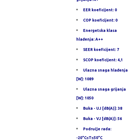
EER koeficijent: 0
COP koeficijent: 0
Energetska klasa
hlađenja: A++
SEER koeficijent: 7
SCOP koeficijent: 4,1
Ulazna snaga hlađenja
[W]: 1089
Ulazna snaga grijanja
[W]: 1050
Buka - UJ [dB(A)]: 38
Buka - VJ [dB(A)]: 56
Područje rada:
-20°C≤T≤50°C