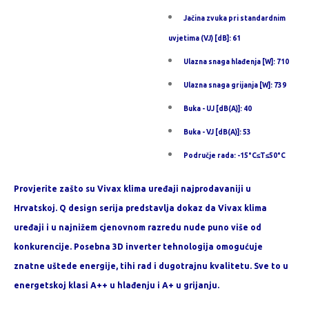
Jačina zvuka pri standardnim
uvjetima (VJ) [dB]: 61
Ulazna snaga hlađenja [W]: 710
Ulazna snaga grijanja [W]: 739
Buka - UJ [dB(A)]: 40
Buka - VJ [dB(A)]: 53
Područje rada: -15°C≤T≤50°C
Provjerite zašto su Vivax klima uređaji najprodavaniji u
Hrvatskoj. Q design serija predstavlja dokaz da Vivax klima
uređaji i u najnižem cjenovnom razredu nude puno više od
konkurencije. Posebna 3D inverter tehnologija omogućuje
znatne uštede energije, tihi rad i dugotrajnu kvalitetu. Sve to u
energetskoj klasi A++ u hlađenju i A+ u grijanju.