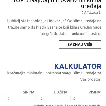
TOP 5 Najboljih inovativnih klima
uređaja
13.12.2021.
Ljubitelj ste tehnologije i inovacija? Od klima uređaja ne
tražite samo da hladi? Saznajte koji klima uređaji nude
pregršt dodatnih funkcionalnosti i...
SAZNAJ VIŠE
KALKULATOR
Izračunajte minimalnu potrebnu snagu klima uređaja za
Vaš prostor:
ŠIRINA:
DUŽINA:
VISINA:
Koristite zarez ili točku kao razdjelnik za decimale.