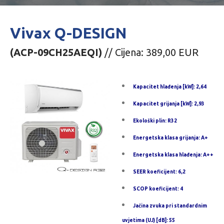
Vivax Q-DESIGN
(ACP-09CH25AEQI)
// Cijena: 389,00 EUR
Kapacitet hlađenja [kW]: 2,64
Kapacitet grijanja [kW]: 2,93
Ekološki plin: R32
Energetska klasa grijanja: A+
Energetska klasa hlađenja: A++
SEER koeficijent: 6,2
SCOP koeficijent: 4
Jačina zvuka pri standardnim
uvjetima (UJ) [dB]: 55