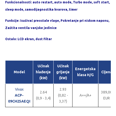
Funkcionalnosti: auto restart, auto mode, Turbo mode, soft start,
sleep mode, samodijagnostika kvarova, timer
Funkcije: Isušivač preostale vlage, Pokretanje pri niskom naponu,
Zaštita ventila vanjske jedinice
Ostalo: LCD ekran, dust filtar
Učinak
Učinak
Energetska
Model
hlađenje
grijanje
Cijena
klasa H/G
(kW)
(kW)
Vivax
2.93
2.64
389,00
ACP-
(0,82 -
A++/A+
(0,9 - 3,4)
EUR
09CH25AEQI
3,37)