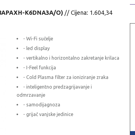
8APAXH-K6DNA3A/O)
// Cijena: 1.604,34
- Wi-Fi sučelje
- led display
- vertikalno i horizontalno zakretanje krilaca
- I-Feel funkcija
- Cold Plasma filter za ioniziranje zraka
- inteligentno predzagrijavanje i
odmrzavanje
- samodijagnoza
- grijač vanjske jedinice