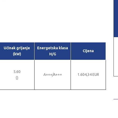
Učinak grijanje
Energetska klasa
Cijena
(kW)
H/G
5.60
A+++/A+++
1.604,34 EUR
()