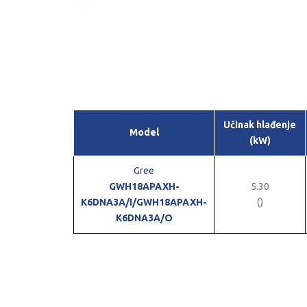
Učinak hlađenje
Model
(kW)
Gree
GWH18APAXH-
5.30
K6DNA3A/I/GWH18APAXH-
()
K6DNA3A/O