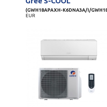
Gree S-COOL
(GWH18APAXH-K6DNA3A/I/GWH1
EUR