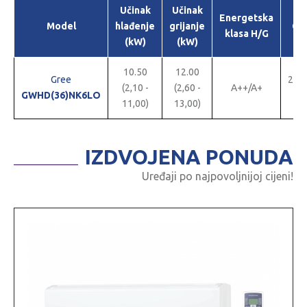
Učinak
Učinak
Energetska
Model
hlađenje
grijanje
Cij
klasa H/G
(kW)
(kW)
10.50
12.00
Gree
2.50
(2,10 -
(2,60 -
A++/A+
GWHD(36)NK6LO
E
11,00)
13,00)
IZDVOJENA PONUDA
Uređaji po najpovoljnijoj cijeni!