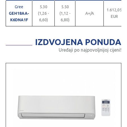
Gree
5.30
5.50
1.612,05
GEH18AA-
(1,26 -
(1,12 -
A+/A
EUR
K6DNA1F
6,60)
6,80)
IZDVOJENA PONUDA
Uređaji po najpovoljnijoj cijeni!