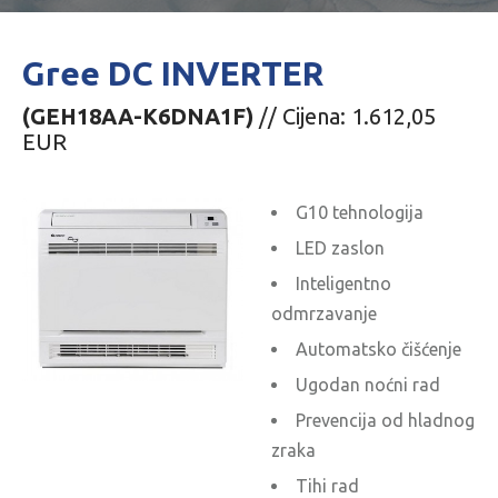
Gree DC INVERTER
(GEH18AA-K6DNA1F)
// Cijena: 1.612,05
EUR
G10 tehnologija
LED zaslon
Inteligentno
odmrzavanje
Automatsko čišćenje
Ugodan noćni rad
Prevencija od hladnog
zraka
Tihi rad