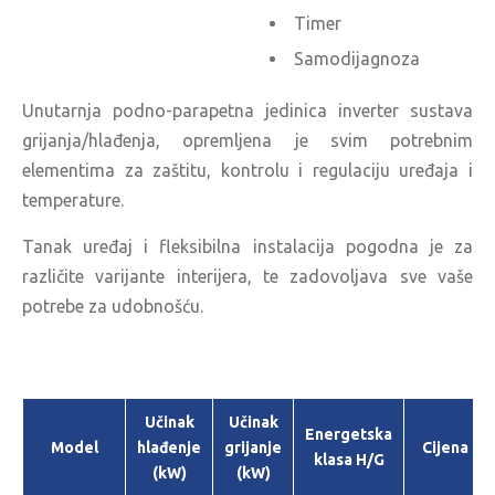
Timer
Samodijagnoza
Unutarnja podno-parapetna jedinica inverter sustava
grijanja/hlađenja, opremljena je svim potrebnim
elementima za zaštitu, kontrolu i regulaciju uređaja i
temperature.
Tanak uređaj i fleksibilna instalacija pogodna je za
različite varijante interijera, te zadovoljava sve vaše
potrebe za udobnošću.
Učinak
Učinak
Energetska
Model
hlađenje
grijanje
Cijena
klasa H/G
(kW)
(kW)